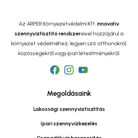
Az ARPER Környezetvédelmi Kft. i
nnovatív
szennyvíztisztító rendszer
eivel hozzájárul a
környezet védelméhez, legyen szó otthonokról,
közösségekről vagy ipari létesítményekről.
Megoldásaink
Lakossági szennyvíztisztítás
Ipari szennyvízkezelés