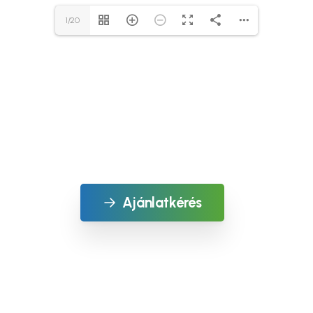
1/20
Tiszta víz, biztos jövő!
Fenntartható szennyvíztisztítás minden igényre.
Ajánlatkérés