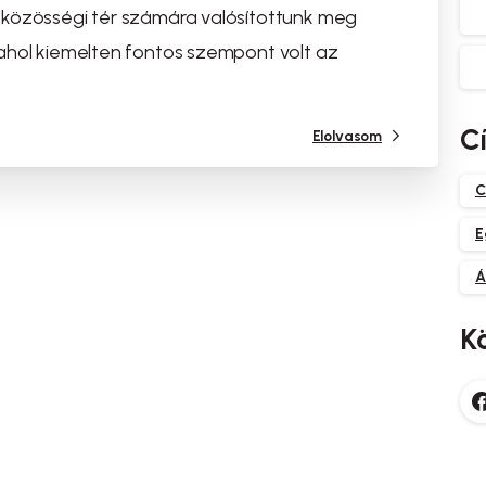
 közösségi tér számára valósítottunk meg
ahol kiemelten fontos szempont volt az
C
Elolvasom
C
E
Á
K