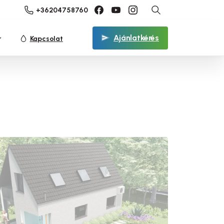
+36204758760
Ajánlatkérés
Kapcsolat