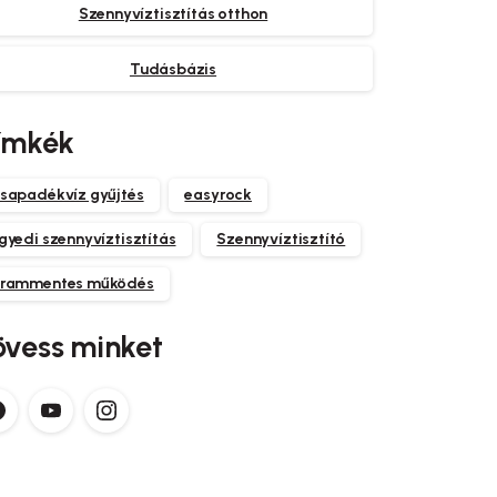
Szennyvíztisztítás otthon
Tudásbázis
ímkék
sapadékvíz gyűjtés
easyrock
gyedi szennyvíztisztítás
Szennyvíztisztító
rammentes működés
övess minket