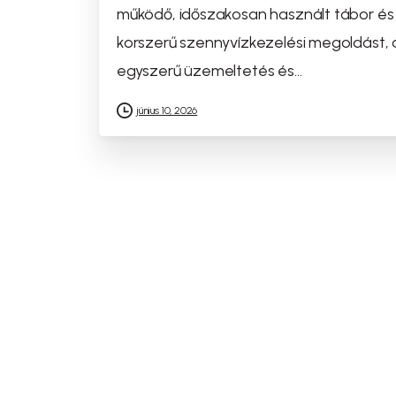
működő, időszakosan használt tábor és
korszerű szennyvízkezelési megoldást, 
egyszerű üzemeltetés és...
június 10, 2026