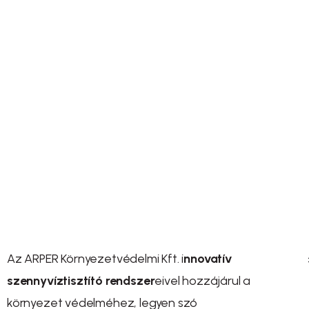
Tiszta víz, biztos jövő!
Fenntartható szennyvíztisztítás minden igényre.
Az ARPER Környezetvédelmi Kft. i
nnovatív
szennyvíztisztító rendszer
eivel hozzájárul a
környezet védelméhez, legyen szó