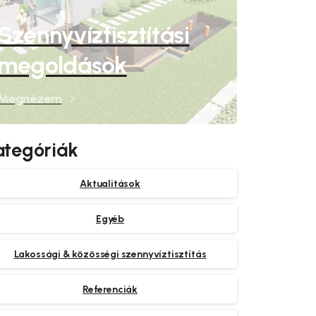
Szennyvíztisztítási
megoldások
Megnézem
ategóriák
Aktualitások
Egyéb
Lakossági & közösségi szennyvíztisztítás
Referenciák