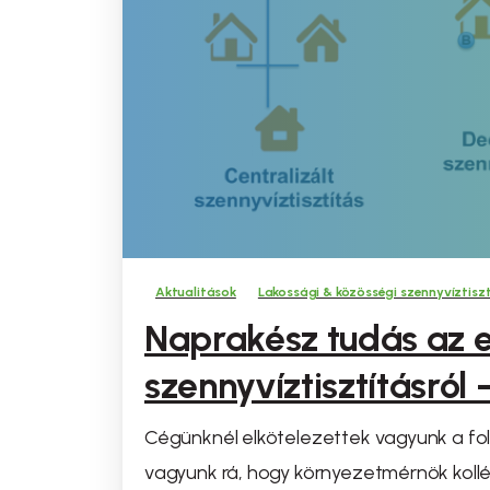
Aktualitások
Lakossági & közösségi szennyvíztisz
Naprakész tudás az 
szennyvíztisztításról
Cégünknél elkötelezettek vagyunk a fol
vagyunk rá, hogy környezetmérnök kollé