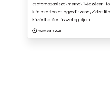
csatornázási szakmérnöki képzésén, t
kifejezetten az egyedi szennyvíztisztí
közérthetően összefoglalja a...
november 13, 2025