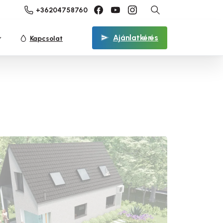
+36204758760
Ajánlatkérés
Kapcsolat