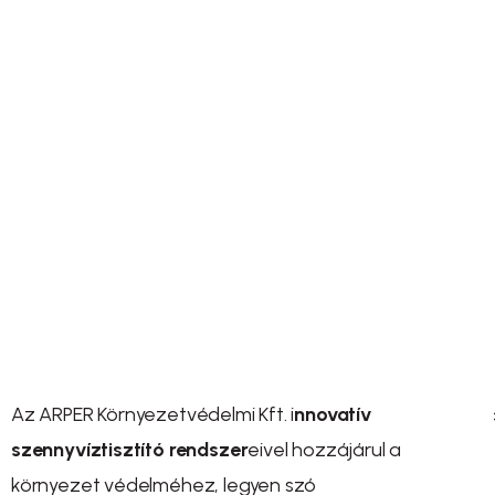
Tiszta víz, biztos jövő!
Fenntartható szennyvíztisztítás minden igényre.
Az ARPER Környezetvédelmi Kft. i
nnovatív
szennyvíztisztító rendszer
eivel hozzájárul a
környezet védelméhez, legyen szó