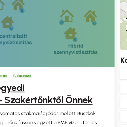
K
títás
Tudásbázis
egyedi
 – Szakértőnktől Önnek
yamatos szakmai fejlődés mellett. Büszkék
ganőnk frissen végzett a BME vízellátási és