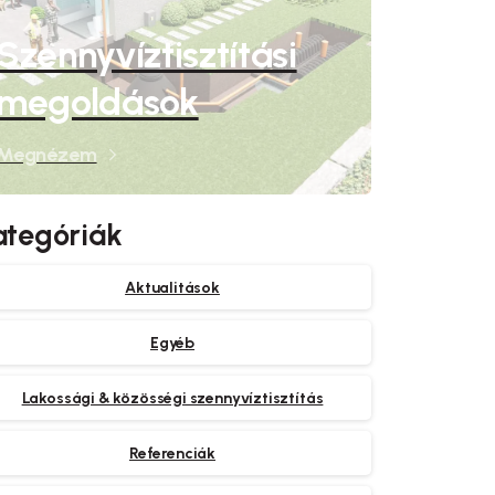
Szennyvíztisztítási
megoldások
Megnézem
ategóriák
Aktualitások
Egyéb
Lakossági & közösségi szennyvíztisztítás
Referenciák