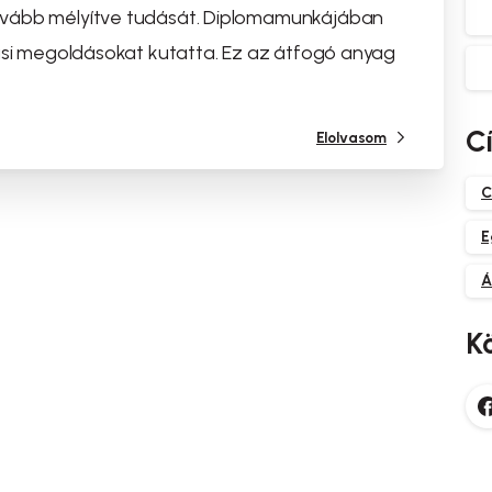
ovább mélyítve tudását. Diplomamunkájában
tási megoldásokat kutatta. Ez az átfogó anyag
C
Elolvasom
C
E
Á
K