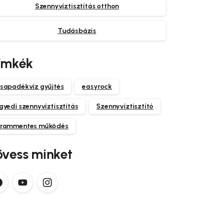
Szennyvíztisztítás otthon
Tudásbázis
ímkék
sapadékvíz gyűjtés
easyrock
gyedi szennyvíztisztítás
Szennyvíztisztító
rammentes működés
övess minket