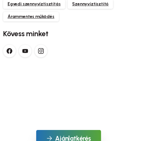
Egyedi szennyvíztisztítás
Szennyvíztisztító
Árammentes működés
Kövess minket
Tiszta víz, biztos jövő!
Fenntartható szennyvíztisztítás minden igényre.
Ajánlatkérés