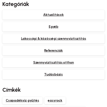
Kategóriák
Aktualitások
Egyéb
Lakossági & közösségi szennyvíztisztítás
Referenciák
Szennyvíztisztítás otthon
Tudásbázis
Címkék
Csapadékvíz gyűjtés
easyrock