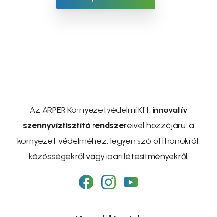
Az ARPER Környezetvédelmi Kft. i
nnovatív
szennyvíztisztító rendszer
eivel hozzájárul a
környezet védelméhez, legyen szó otthonokról,
közösségekről vagy ipari létesítményekről.