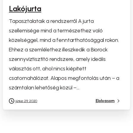
Lakójurta
Tapasztalataik a rendszerről A jurta
szellemisége mind a természethez való
közelséggel, mind a fenntarthatósággal rokon.
Ehhez a szemlélethez illeszkedik a Biorock
szennyvíztisztító rendszere, amely ideális
választás ott, ahol nincs kiépített
csatornahálózat. Alapos megfontolás után – a
számtalan lehetőség közül –...
Elolvasom
június 29, 2020